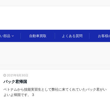
扱い部品
自動車買取
よくある質問
お客様
2021年9月30日
バック君帰国
ベトナムから技能実習生として弊社に来てくれていたバック君がい
よいよ帰国です。 3