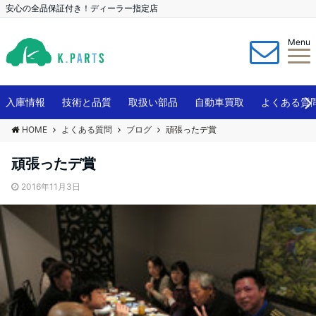
安心の全品保証付き！ディーラー指定店
Menu
入庫情報
技術と品質
取扱い部品
自動車買取
よくある質
HOME
よくある質問
ブログ
頑張ったデ賞
頑張ったデ賞
2016年11月3日