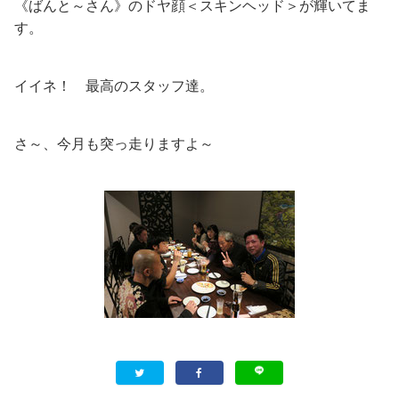
《ばんと～さん》のドヤ顔＜スキンヘッド＞が輝いてま
す。
イイネ！ 最高のスタッフ達。
さ～、今月も突っ走りますよ～