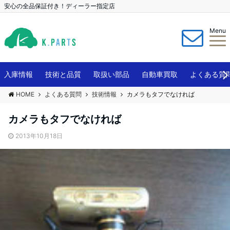
安心の全品保証付き！ディーラー指定店
Menu
入庫情報
技術と品質
取扱い部品
自動車買取
よくある質
HOME
よくある質問
技術情報
カメラもタフでなければ
カメラもタフでなければ
2013年10月18日