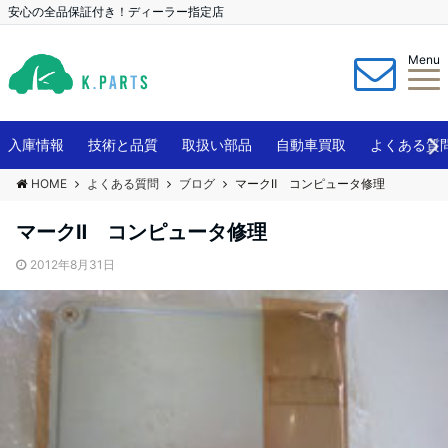
安心の全品保証付き！ディーラー指定店
Menu
入庫情報
技術と品質
取扱い部品
自動車買取
よくある質
HOME
よくある質問
ブログ
マークⅡ コンピュータ修理
マークⅡ コンピュータ修理
2012年8月31日