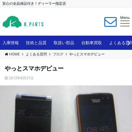
安心の全品保証付き！ディーラー指定店
Menu
入庫情報
技術と品質
取扱い部品
自動車買取
よくある質
HOME
よくある質問
ブログ
やっとスマホデビュー
やっとスマホデビュー
2012年6月21日