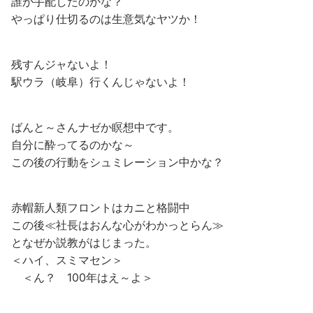
誰が手配したのかな？
やっぱり仕切るのは生意気なヤツか！
残すんジャないよ！
駅ウラ（岐阜）行くんじゃないよ！
ばんと～さんナゼか瞑想中です。
自分に酔ってるのかな～
この後の行動をシュミレーション中かな？
赤帽新人類フロントはカニと格闘中
この後≪社長はおんな心がわかっとらん≫
となぜか説教がはじまった。
＜ハイ、スミマセン＞
＜ん？ 100年はえ～よ＞