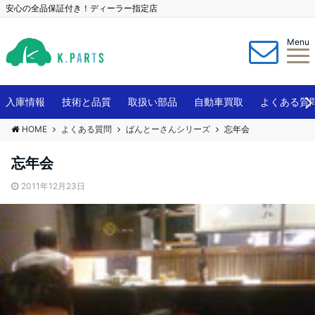
安心の全品保証付き！ディーラー指定店
Menu
入庫情報
技術と品質
取扱い部品
自動車買取
よくある質
HOME
よくある質問
ばんとーさんシリーズ
忘年会
忘年会
2011年12月23日