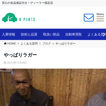
安心の全品保証付き！ディーラー指定店
Menu
入庫情報
技術と品質
取扱い部品
自動車買取
よくある質
HOME
よくある質問
ブログ
やっぱりラガー
やっぱりラガー
2011年11月4日